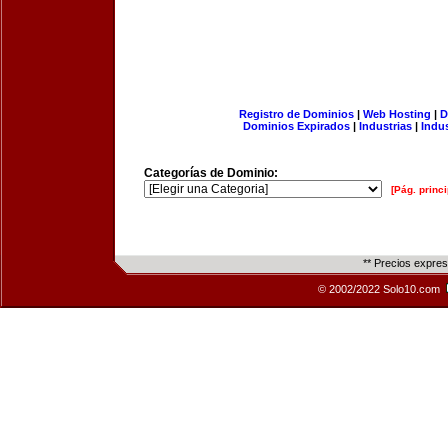
Registro de Dominios
|
Web Hosting
|
D
Dominios Expirados
|
Industrias
|
Indu
Categorías de Dominio:
[Pág. princi
** Precios expre
© 2002/2022 Solo10.com