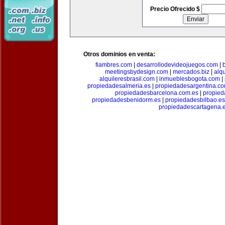
Precio Ofrecido $
Otros dominios en venta:
fiambres.com
|
desarrollodevideojuegos.com
|
meetingsbydesign.com
|
mercados.biz
|
alq
alquileresbrasil.com
|
inmueblesbogota.com
|
propiedadesalmeria.es
|
propiedadesargentina.c
propiedadesbarcelona.com.es
|
propied
propiedadesbenidorm.es
|
propiedadesbilbao.es
propiedadescartagena.