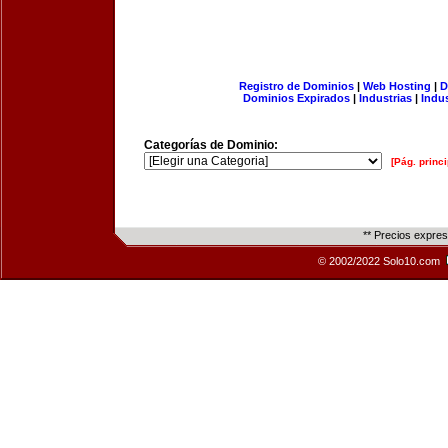
Registro de Dominios
|
Web Hosting
|
D
Dominios Expirados
|
Industrias
|
Indu
Categorías de Dominio:
[Pág. princi
** Precios expre
© 2002/2022 Solo10.com