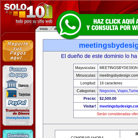
meetingsbydesi
El dueño de este dominio lo ha
Mayusculas:
MEETINGSBYDESIGN
Minusculas:
meetingsbydesign.co
Longitud:
16 caracteres
Categorias:
Negocios
,
Viajes,Turi
Precio:
$2,500.00
Visitar!
meetingsbydesign.c
Serán consideradas ofer
R