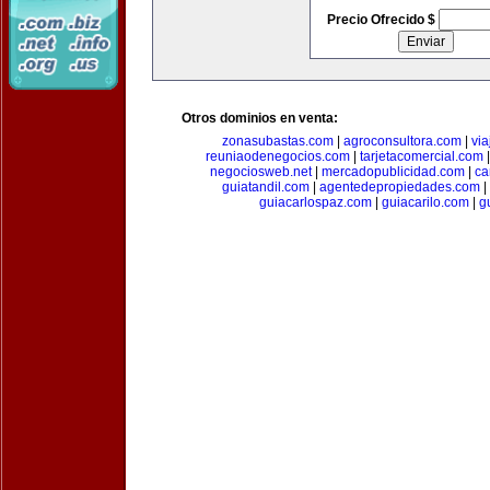
Precio Ofrecido $
Otros dominios en venta:
zonasubastas.com
|
agroconsultora.com
|
vi
reuniaodenegocios.com
|
tarjetacomercial.com
negociosweb.net
|
mercadopublicidad.com
|
ca
guiatandil.com
|
agentedepropiedades.com
|
guiacarlospaz.com
|
guiacarilo.com
|
g