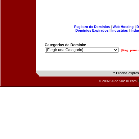
Registro de Dominios
|
Web Hosting
|
D
Dominios Expirados
|
Industrias
|
Indu
Categorías de Dominio:
[Pág. princi
** Precios expre
© 2002/2022 Solo10.com