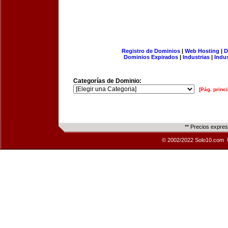
Registro de Dominios
|
Web Hosting
|
D
Dominios Expirados
|
Industrias
|
Indu
Categorías de Dominio:
[Pág. princi
** Precios expre
© 2002/2022 Solo10.com