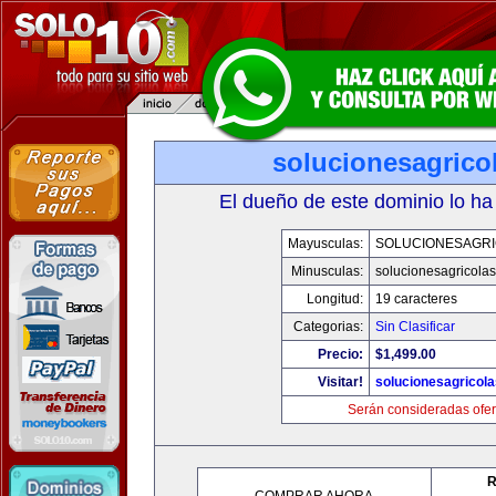
solucionesagrico
El dueño de este dominio lo ha
Mayusculas:
SOLUCIONESAGR
Minusculas:
solucionesagricola
Longitud:
19 caracteres
Categorias:
Sin Clasificar
Precio:
$1,499.00
Visitar!
solucionesagricol
Serán consideradas ofer
R