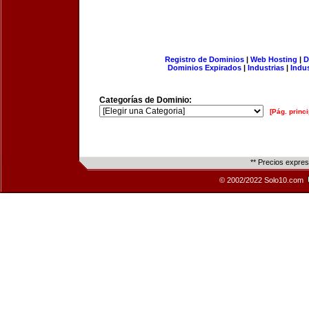
Registro de Dominios
|
Web Hosting
|
D
Dominios Expirados
|
Industrias
|
Indu
Categorías de Dominio:
[Pág. princi
** Precios expre
© 2002/2022 Solo10.com