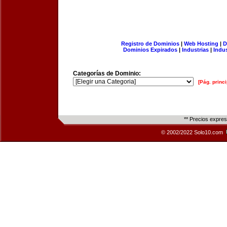
Registro de Dominios
|
Web Hosting
|
D
Dominios Expirados
|
Industrias
|
Indu
Categorías de Dominio:
[Pág. princi
** Precios expre
© 2002/2022 Solo10.com