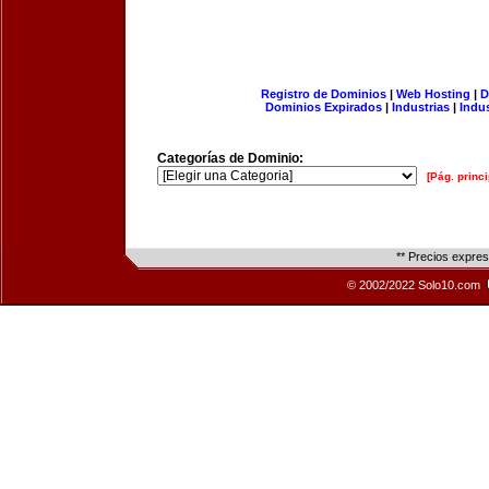
Registro de Dominios
|
Web Hosting
|
D
Dominios Expirados
|
Industrias
|
Indu
Categorías de Dominio:
[Pág. princi
** Precios expre
© 2002/2022 Solo10.com