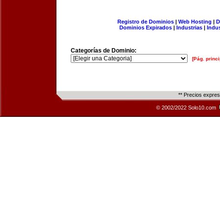
Registro de Dominios
|
Web Hosting
|
D
Dominios Expirados
|
Industrias
|
Indu
Categorías de Dominio:
[Pág. princi
** Precios expre
© 2002/2022 Solo10.com