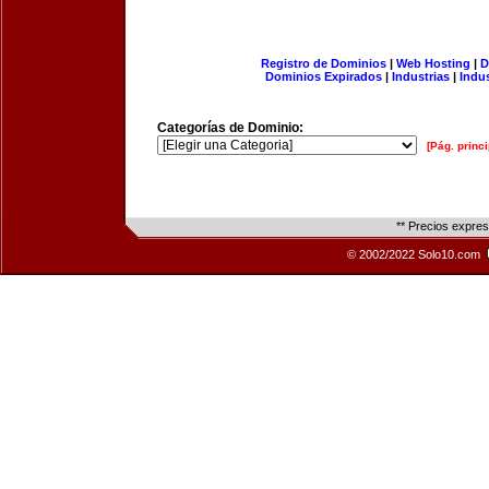
Registro de Dominios
|
Web Hosting
|
D
Dominios Expirados
|
Industrias
|
Indu
Categorías de Dominio:
[Pág. princi
** Precios expre
© 2002/2022 Solo10.com