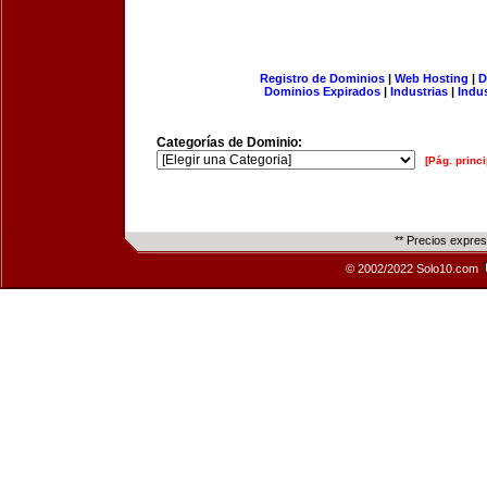
Registro de Dominios
|
Web Hosting
|
D
Dominios Expirados
|
Industrias
|
Indu
Categorías de Dominio:
[Pág. princi
** Precios expre
© 2002/2022 Solo10.com