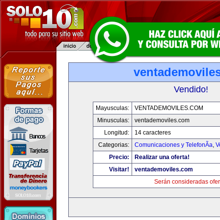
ventademovile
Vendido!
Mayusculas:
VENTADEMOVILES.COM
Minusculas:
ventademoviles.com
Longitud:
14 caracteres
Categorias:
Comunicaciones y TelefonÃ­a
,
V
Precio:
Realizar una oferta!
Visitar!
ventademoviles.com
Serán consideradas ofer