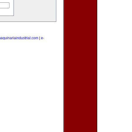
aquinariaindustrial.com
|
e-