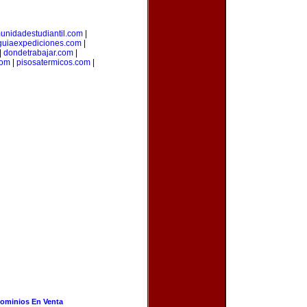
unidadestudiantil.com
|
guiaexpediciones.com
|
|
dondetrabajar.com
|
com
|
pisosatermicos.com
|
ominios En Venta