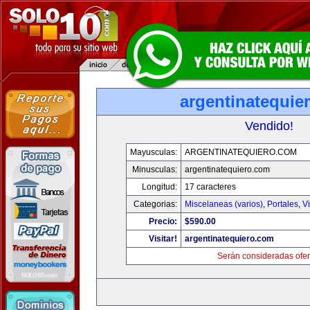
argentinatequie
Vendido!
Mayusculas:
ARGENTINATEQUIERO.COM
Minusculas:
argentinatequiero.com
Longitud:
17 caracteres
Categorias:
Miscelaneas (varios)
,
Portales
,
V
Precio:
$590.00
Visitar!
argentinatequiero.com
Serán consideradas ofer