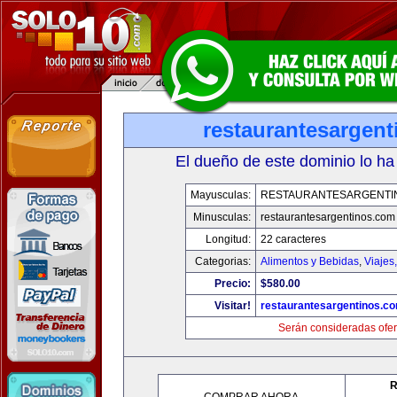
restaurantesargen
El dueño de este dominio lo ha
Mayusculas:
RESTAURANTESARGENTI
Minusculas:
restaurantesargentinos.com
Longitud:
22 caracteres
Categorias:
Alimentos y Bebidas
,
Viajes
Precio:
$580.00
Visitar!
restaurantesargentinos.c
Serán consideradas ofer
R