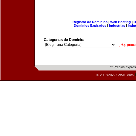
Registro de Dominios
|
Web Hosting
|
D
Dominios Expirados
|
Industrias
|
Indu
Categorías de Dominio:
[Pág. princi
** Precios expre
© 2002/2022 Solo10.com