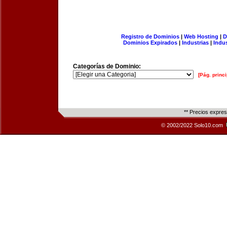
Registro de Dominios
|
Web Hosting
|
D
Dominios Expirados
|
Industrias
|
Indu
Categorías de Dominio:
[Pág. princi
** Precios expre
© 2002/2022 Solo10.com