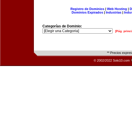
Registro de Dominios
|
Web Hosting
|
D
Dominios Expirados
|
Industrias
|
Indu
Categorías de Dominio:
[Pág. princi
** Precios expre
© 2002/2022 Solo10.com