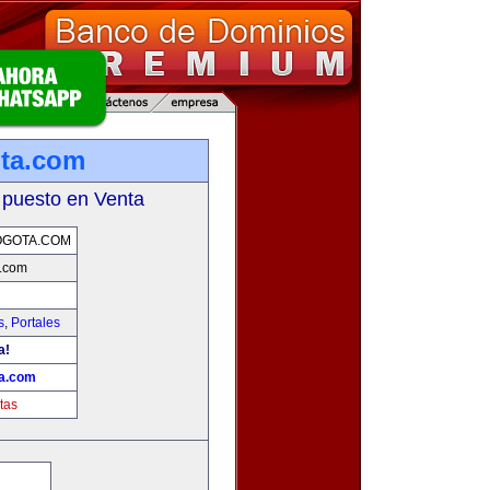
ota.com
 puesto en Venta
OGOTA.COM
a.com
s
,
Portales
a!
ta.com
tas