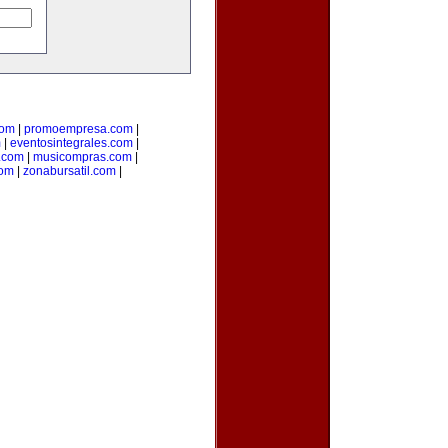
com
|
promoempresa.com
|
m
|
eventosintegrales.com
|
.com
|
musicompras.com
|
com
|
zonabursatil.com
|