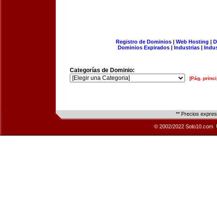
Registro de Dominios
|
Web Hosting
|
D
Dominios Expirados
|
Industrias
|
Indu
Categorías de Dominio:
[Pág. princi
** Precios expre
© 2002/2022 Solo10.com