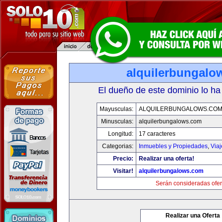
alquilerbungalo
El dueño de este dominio lo ha
Mayusculas:
ALQUILERBUNGALOWS.CO
Minusculas:
alquilerbungalows.com
Longitud:
17 caracteres
Categorias:
Inmuebles y Propiedades
,
Via
Precio:
Realizar una oferta!
Visitar!
alquilerbungalows.com
Serán consideradas ofer
Realizar una Oferta