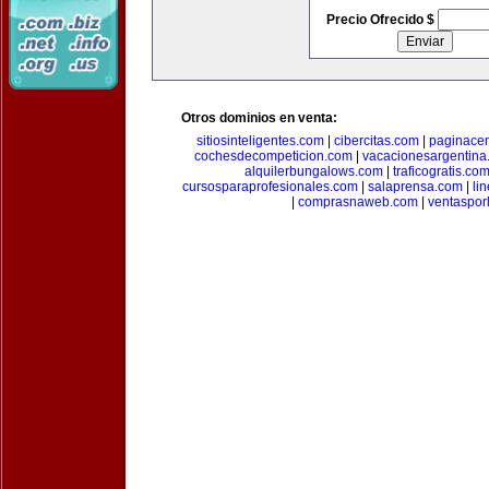
Precio Ofrecido $
Otros dominios en venta:
sitiosinteligentes.com
|
cibercitas.com
|
paginacen
cochesdecompeticion.com
|
vacacionesargentina
alquilerbungalows.com
|
traficogratis.co
cursosparaprofesionales.com
|
salaprensa.com
|
li
|
comprasnaweb.com
|
ventaspo