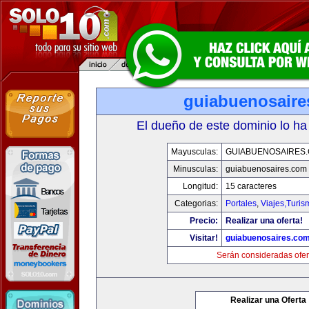
guiabuenosaire
El dueño de este dominio lo ha
Mayusculas:
GUIABUENOSAIRES
Minusculas:
guiabuenosaires.com
Longitud:
15 caracteres
Categorias:
Portales
,
Viajes,Turi
Precio:
Realizar una oferta!
Visitar!
guiabuenosaires.co
Serán consideradas ofer
Realizar una Oferta