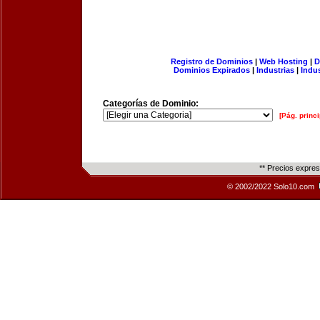
Registro de Dominios
|
Web Hosting
|
D
Dominios Expirados
|
Industrias
|
Indu
Categorías de Dominio:
[Pág. princi
** Precios expre
© 2002/2022 Solo10.com