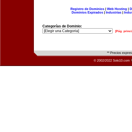
Registro de Dominios
|
Web Hosting
|
D
Dominios Expirados
|
Industrias
|
Indu
Categorías de Dominio:
[Pág. princi
** Precios expre
© 2002/2022 Solo10.com