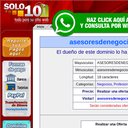
asesoresdenegoc
El dueño de este dominio lo ha
Mayusculas:
ASESORESDENEG
Minusculas:
asesoresdenegocio
Longitud:
18 caracteres
Categorias:
Negocios
,
Profesio
Precio:
Realizar una oferta
Visitar!
asesoresdenegoci
Serán consideradas ofer
Realizar una Oferta