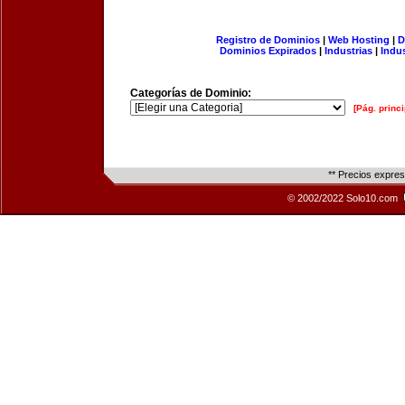
Registro de Dominios
|
Web Hosting
|
D
Dominios Expirados
|
Industrias
|
Indu
Categorías de Dominio:
[Pág. princi
** Precios expre
© 2002/2022 Solo10.com