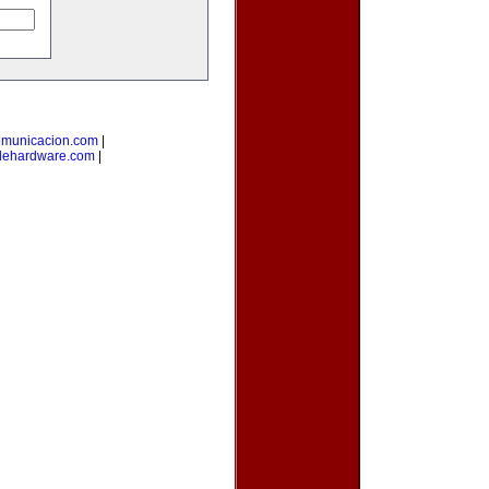
omunicacion.com
|
dehardware.com
|