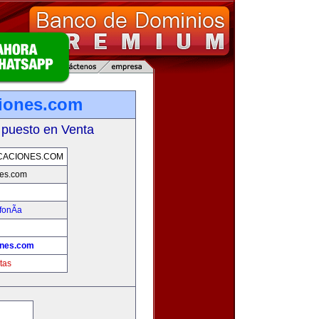
iones.com
 puesto en Venta
CACIONES.COM
nes.com
fonÃ­a
ones.com
tas