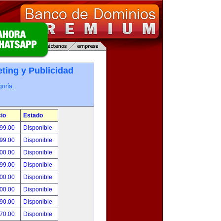
ting y Publicidad
oría.
io
Estado
999.00
Disponible
999.00
Disponible
500.00
Disponible
999.00
Disponible
500.00
Disponible
500.00
Disponible
390.00
Disponible
270.00
Disponible